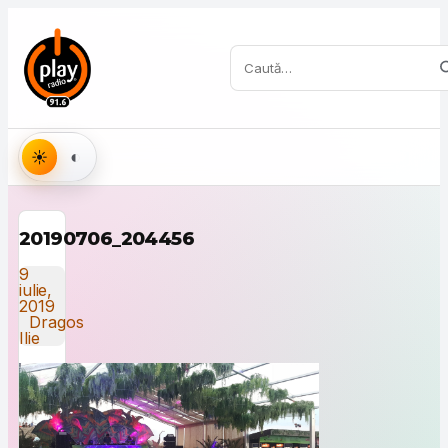
Sari la conținut
Caută:
Aspect
20190706_204456
9
iulie,
2019
Dragos
Ilie