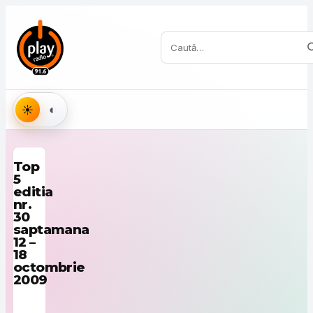
Sari la conținut
Caută:
Aspect
Top
5
editia
nr.
30
saptamana
12 –
18
octombrie
2009