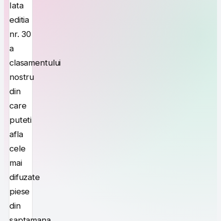
Iata
editia
nr. 30
a
clasamentului
nostru
din
care
puteti
afla
cele
mai
difuzate
piese
din
saptamana