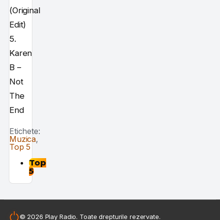
(Original
Edit)
5.
Karen
B –
Not
The
End
Etichete:
Muzica
,
Top 5
Top
5
© 2026 Play Radio. Toate drepturile rezervate.