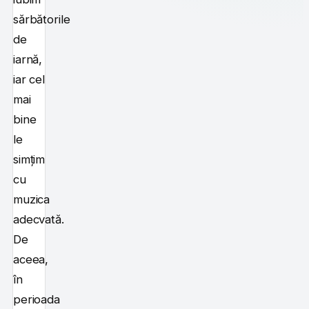
sărbătorile
de
iarnă,
iar cel
mai
bine
le
simțim
cu
muzica
adecvată.
De
aceea,
în
perioada