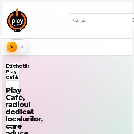
Sari la conținut
Caută:
Aspect
Etichetă:
Play
Café
Play
Café,
radioul
dedicat
localurilor,
care
aduce