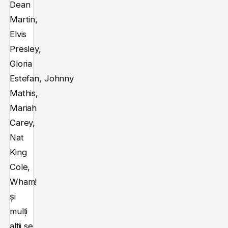
Dean
Martin,
Elvis
Presley,
Gloria
Estefan, Johnny
Mathis,
Mariah
Carey,
Nat
King
Cole,
Wham!
și
mulți
alții se