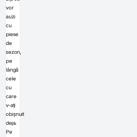
vor
auzi
cu
piese
de
sezon,
pe
lângă
cele
cu
care
v-ați
obișnuit
deja.
Pe