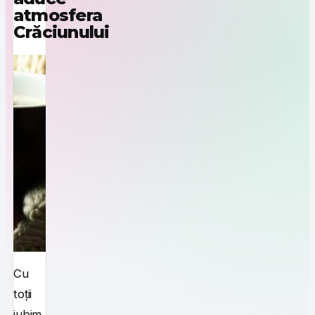
atmosfera
Crăciunului
Cu
toții
iubim