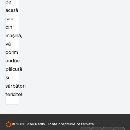
de
acasă
sau
din
mașină,
vă
dorim
audiție
plăcută
și
sărbători
fericite!
© 2026 Play Radio. Toate drepturile rezervate.