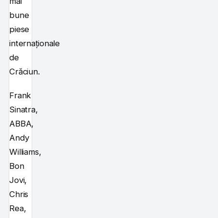
mai
bune
piese
internaționale
de
Crăciun.
Frank
Sinatra,
ABBA,
Andy
Williams,
Bon
Jovi,
Chris
Rea,