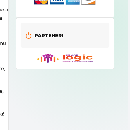
casa
a
PARTENERI
 nu
e
,
re,
e,
a!