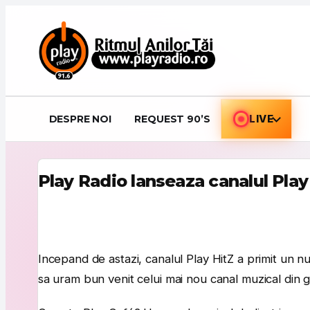
Sari la conținut
DESPRE NOI
REQUEST 90’S
LIVE
Play Radio lanseaza canalul Play
Incepand de astazi, canalul Play HitZ a primit un 
sa uram bun venit celui mai nou canal muzical din gr