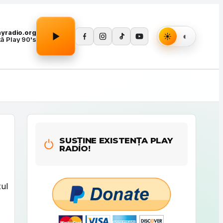
Apasă Play pentru a porni redarea.
layradio.org
tă Play 90's
SUSȚINE EXISTENȚA PLAY
RADIO!
tul