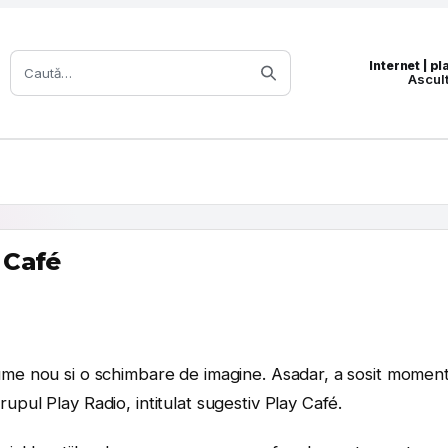
Caută:
Internet | p
Ascul
 Café
nume nou si o schimbare de imagine. Asadar, a sosit momen
upul Play Radio, intitulat sugestiv Play Café.