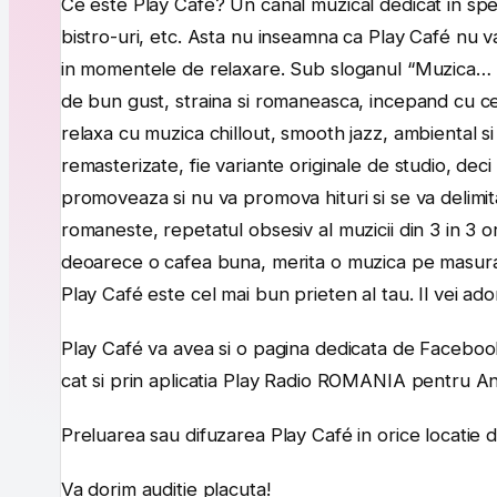
Ce este Play Café? Un canal muzical dedicat in spe
bistro-uri, etc. Asta nu inseamna ca Play Café nu v
in momentele de relaxare. Sub sloganul “Muzica… L
de bun gust, straina si romaneasca, incepand cu cea 
relaxa cu muzica chillout, smooth jazz, ambiental si
remasterizate, fie variante originale de studio, deci
promoveaza si nu va promova hituri si se va delimi
romaneste, repetatul obsesiv al muzicii din 3 in 3
deoarece o cafea buna, merita o muzica pe masura!
Play Café este cel mai bun prieten al tau. Il vei ado
Play Café va avea si o pagina dedicata de Facebook. 
cat si prin aplicatia Play Radio ROMANIA pentru And
Preluarea sau difuzarea Play Café in orice locatie d
Va dorim auditie placuta!