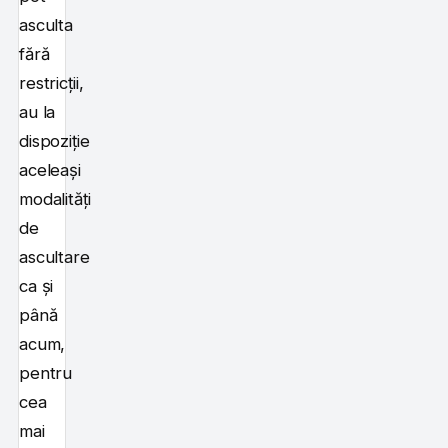
asculta
fără
restricții,
au la
dispoziție
aceleași
modalități
de
ascultare
ca și
până
acum,
pentru
cea
mai