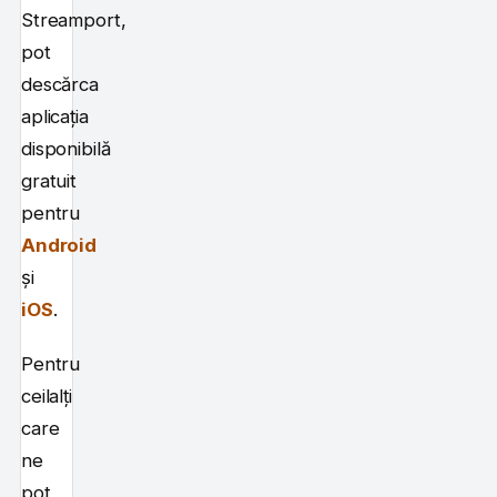
Streamport,
pot
descărca
aplicația
disponibilă
gratuit
pentru
Android
și
iOS
.
Pentru
ceilalți
care
ne
pot