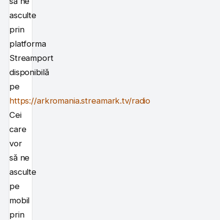
să ne
asculte
prin
platforma
Streamport
disponibilă
pe
https://arkromania.streamark.tv/radio
Cei
care
vor
să ne
asculte
pe
mobil
prin