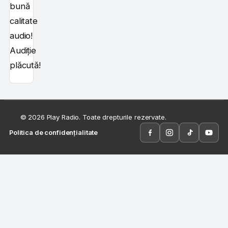
bună
calitate
audio!
Audiție
plăcută!
© 2026 Play Radio. Toate drepturile rezervate.
Politica de confidențialitate