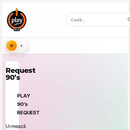
Sari la conținut
Caută:
Aspect
Request
90’s
PLAY
90’s
REQUEST
Urmează