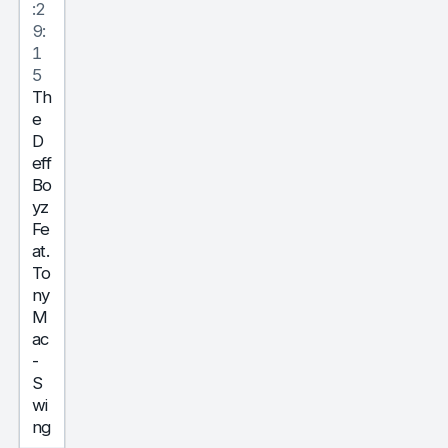
:2
9:
1
5
Th
e
D
eff
Bo
yz
Fe
at.
To
ny
M
ac
-
S
wi
ng