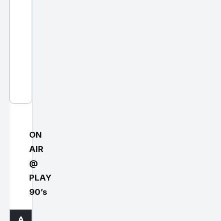
P
V
e
r
s
i
o
n
)
ON
AIR
@
PLAY
90’s
A