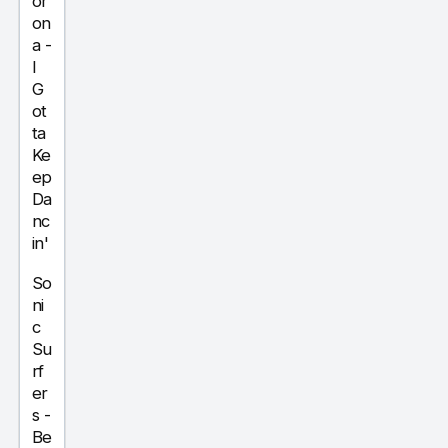
or
on
a
-
I
G
ot
ta
Ke
ep
Da
nc
in'
So
ni
c
Su
rf
er
s
-
Be