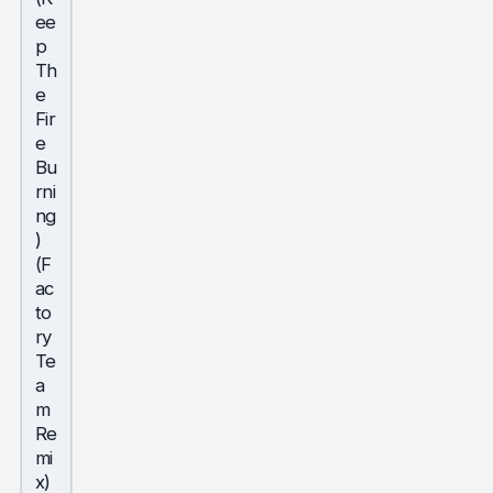
ee
p
Th
e
Fir
e
Bu
rni
ng
)
(F
ac
to
ry
Te
a
m
Re
mi
x)