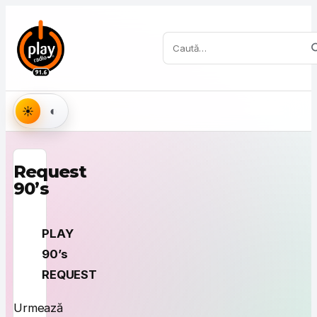
Sari la conținut
Caută:
Aspect
Request
90’s
PLAY
90’s
REQUEST
Urmează