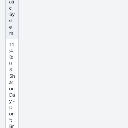
ati
c
Sy
st
e
m
11
:4
8:
0
3
Sh
ar
on
Da
y
-
D
on
't
Br