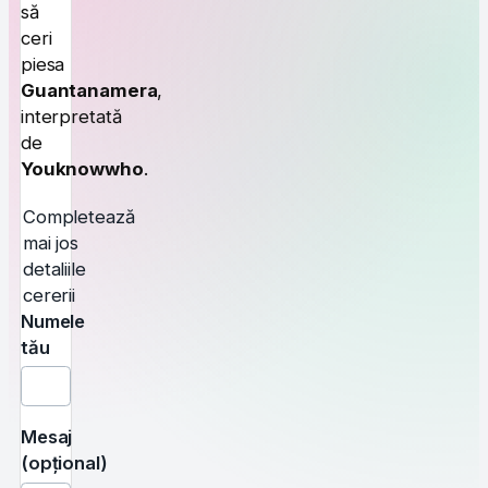
să
ceri
piesa
Guantanamera
,
interpretată
de
Youknowwho
.
Completează
mai jos
detaliile
cererii
Numele
tău
Mesaj
(opțional)