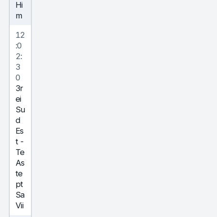
Hi
m
12
:0
2:
3
0
3r
ei
Su
d
Es
t
-
Te
As
te
pt
Sa
Vii