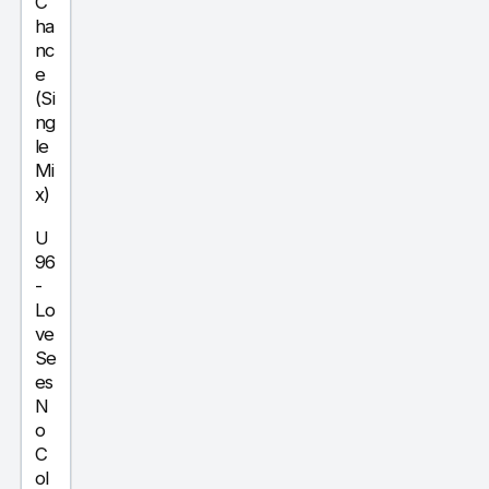
C
ha
nc
e
(Si
ng
le
Mi
x)
U
96
-
Lo
ve
Se
es
N
o
C
ol