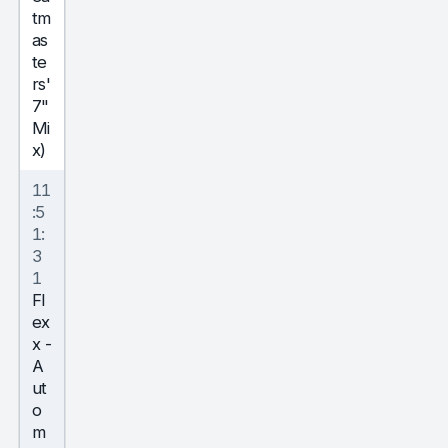
tm
as
te
rs'
7"
Mi
x)
11
:5
1:
3
1
Fl
ex
x
-
A
ut
o
m