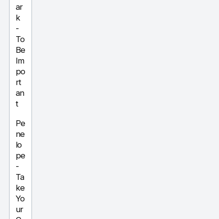
ar
k
-
To
Be
Im
po
rt
an
t
Pe
ne
lo
pe
-
Ta
ke
Yo
ur