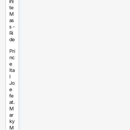
ini
te
M
as
s
-
Ri
de
Pri
nc
e
Ita
l
Jo
e
fe
at.
M
ar
ky
M