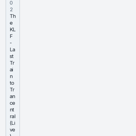
0
2
Th
e
KL
F
-
La
st
Tr
ai
n
to
Tr
an
ce
nt
ral
(Li
ve