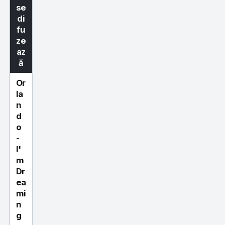
se
di
fu
ze
az
ă
Or
la
n
d
o
-
I'
m
Dr
ea
mi
n
g