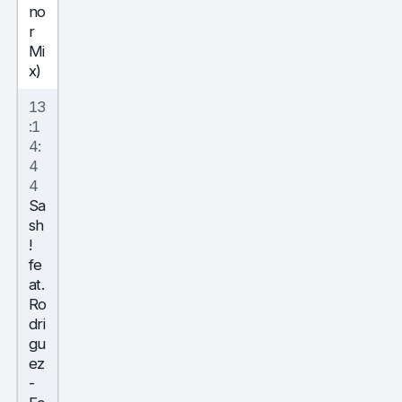
no
r
Mi
x)
13
:1
4:
4
4
Sa
sh
!
fe
at.
Ro
dri
gu
ez
-