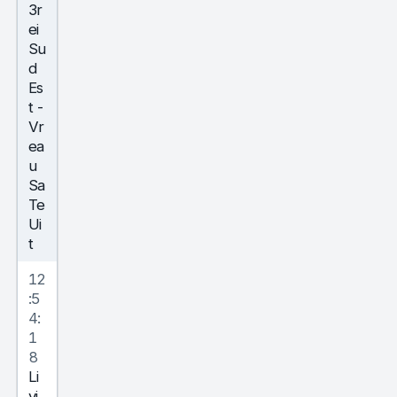
3r
ei
Su
d
Es
t
-
Vr
ea
u
Sa
Te
Ui
t
12
:5
4:
1
8
Li
vi