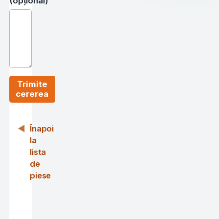
(opțional)
Trimite
cererea
Înapoi
la
lista
de
piese