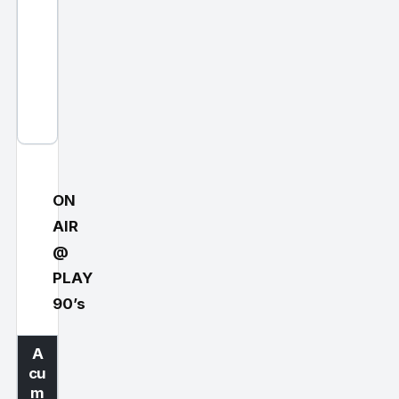
e
r
s
i
o
n
)
ON
AIR
@
PLAY
90’s
A
cu
m