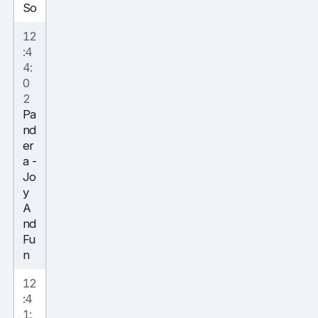
So
12
:4
4:
0
2
Pa
nd
er
a
-
Jo
y
A
nd
Fu
n
12
:4
1: