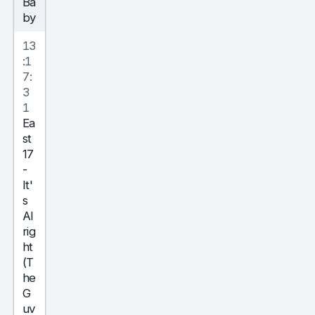
Ba
by
13
:1
7:
3
1
Ea
st
17
-
It'
s
Al
rig
ht
(T
he
G
uv