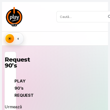
Sari la conținut
Caută:
Aspect
Request
90’s
PLAY
90’s
REQUEST
Urmează