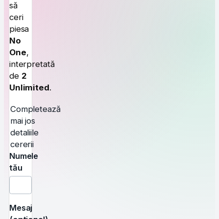
să
ceri
piesa
No
One
,
interpretată
de
2
Unlimited
.
Completează
mai jos
detaliile
cererii
Numele
tău
Mesaj