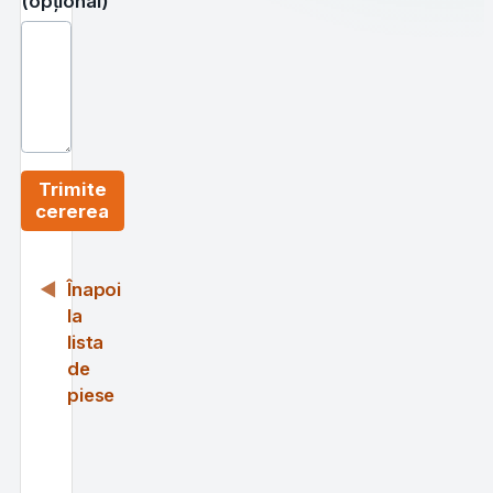
(opțional)
Trimite
cererea
Înapoi
la
lista
de
piese