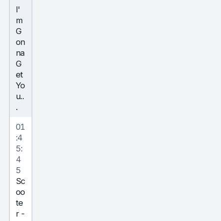
I'
m
G
on
na
G
et
Yo
u..
.
01
:4
5:
4
5
Sc
oo
te
r
-