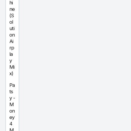
hi
ne
(S
ol
uti
on
Ai
rp
la
y
Mi
x)
Pa
ts
y
-
M
on
ey
4
M