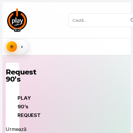
Sari la conținut
Caută:
Aspect
Request
90’s
PLAY
90’s
REQUEST
Urmează