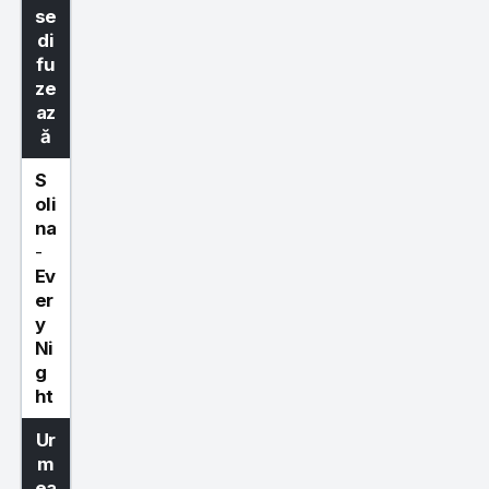
se
di
fu
ze
az
ă
S
oli
na
-
Ev
er
y
Ni
g
ht
Ur
m
ea