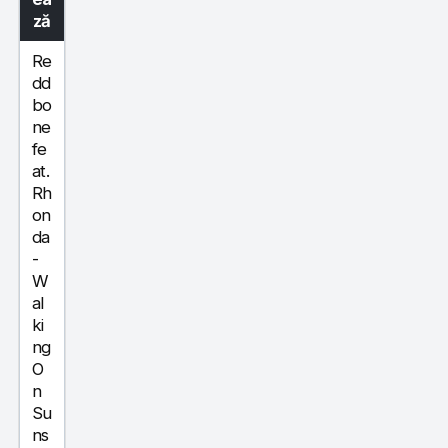
ză
Re
dd
bo
ne
fe
at.
Rh
on
da
-
W
al
ki
ng
O
n
Su
ns