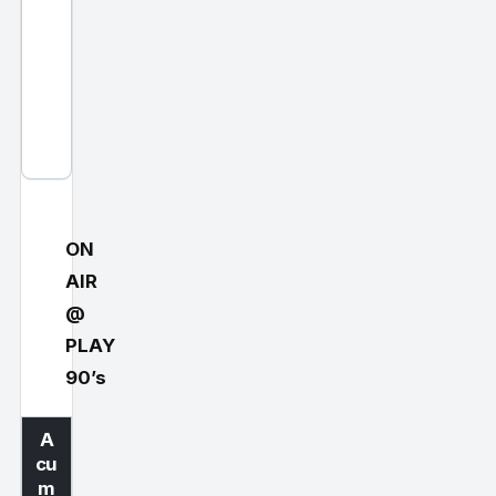
e
r
s
i
o
n
)
ON
AIR
@
PLAY
90’s
A
cu
m