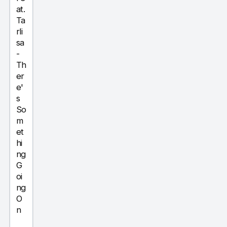
at.
Ta
rli
sa
-
Th
er
e'
s
So
m
et
hi
ng
G
oi
ng
O
n