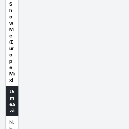
S
h
o
w
M
e
(E
ur
o
p
e
Mi
x)
Ur
m
ea
ză
N.
E.