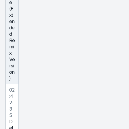
e
(E
xt
en
de
d
Re
mi
x
Ve
rsi
on
)
02
:4
2:
3
5
D
el