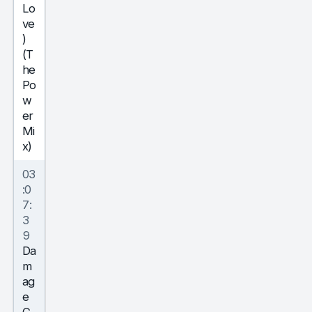
Lo
ve
)
(T
he
Po
w
er
Mi
x)
03
:0
7:
3
9
Da
m
ag
e