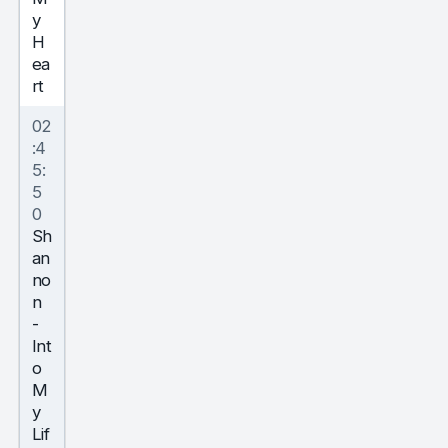
y
H
ea
rt
02
:4
5:
5
0
Sh
an
no
n
-
Int
o
M
y
Lif