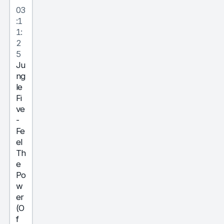
03
:1
1:
2
5
Ju
ng
le
Fi
ve
-
Fe
el
Th
e
Po
w
er
(O
f