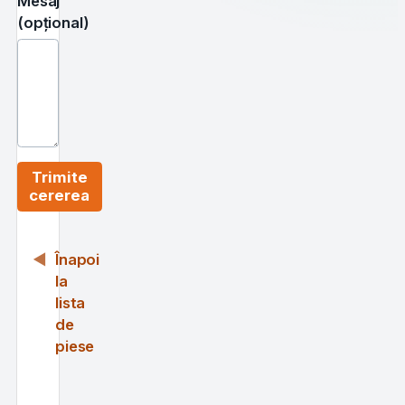
Mesaj
(opțional)
Trimite
cererea
Înapoi
la
lista
de
piese