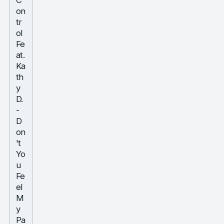
C
on
tr
ol
Fe
at.
Ka
th
y
D.
-
D
on
't
Yo
u
Fe
el
M
y
Pa