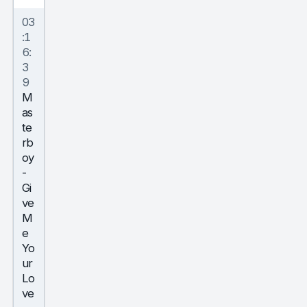
03
:1
6:
3
9
M
as
te
rb
oy
-
Gi
ve
M
e
Yo
ur
Lo
ve