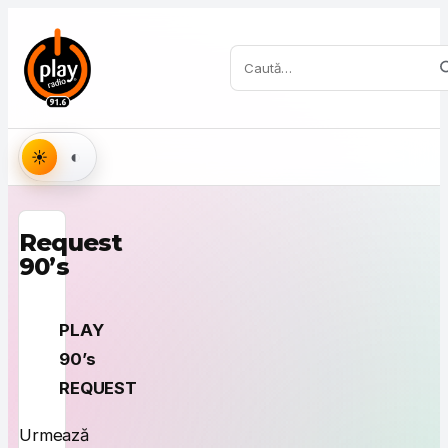
Sari la conținut
Caută:
Aspect
Request
90’s
PLAY
90’s
REQUEST
Urmează