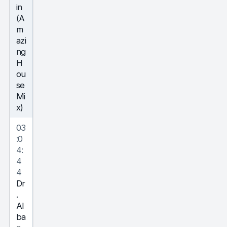
in
(A
m
azi
ng
H
ou
se
Mi
x)
03
:0
4:
4
4
Dr
.
Al
ba