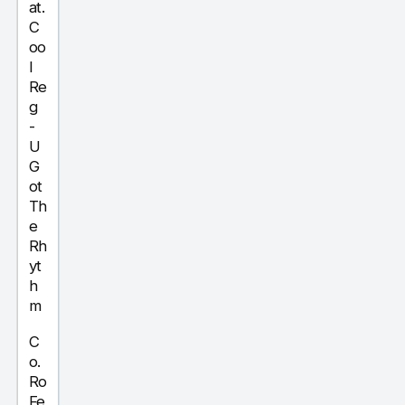
at.
C
oo
l
Re
g
-
U
G
ot
Th
e
Rh
yt
h
m
C
o.
Ro
Fe