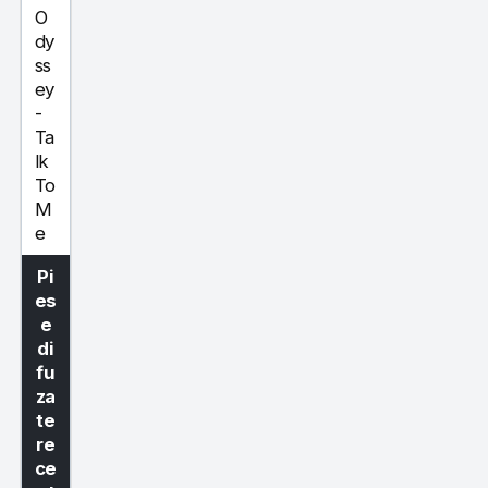
O
dy
ss
ey
-
Ta
lk
To
M
e
Pi
es
e
di
fu
za
te
re
ce