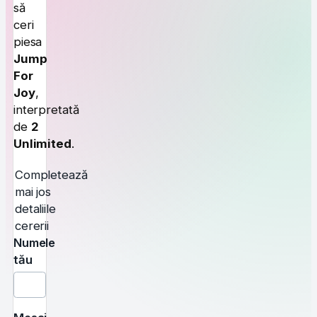
să
ceri
piesa
Jump
For
Joy
,
interpretată
de
2
Unlimited
.
Completează
mai jos
detaliile
cererii
Numele
tău