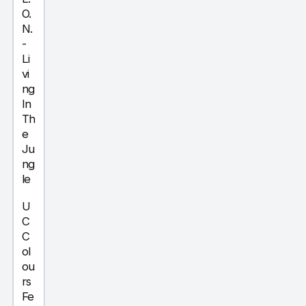
O.
N.
-
Li
vi
ng
In
Th
e
Ju
ng
le
U
C
C
ol
ou
rs
Fe