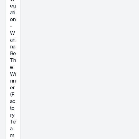
eg
ati
on
-
W
an
na
Be
Th
e
Wi
nn
er
(F
ac
to
ry
Te
a
m