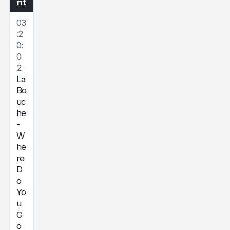
nt
03
:2
0:
0
2
La
Bo
uc
he
-
W
he
re
D
o
Yo
u
G
o