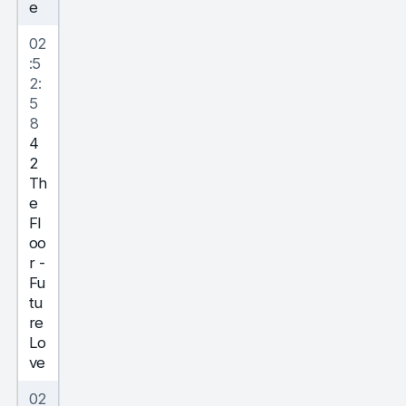
e
02
:5
2:
5
8
4
2
Th
e
Fl
oo
r
-
Fu
tu
re
Lo
ve
02