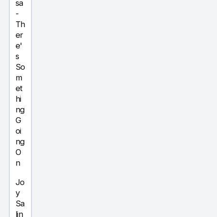
sa
-
Th
er
e'
s
So
m
et
hi
ng
G
oi
ng
O
n
Jo
y
Sa
lin