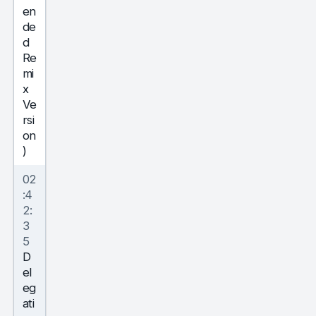
en
de
d
Re
mi
x
Ve
rsi
on
)
02
:4
2:
3
5
D
el
eg
ati