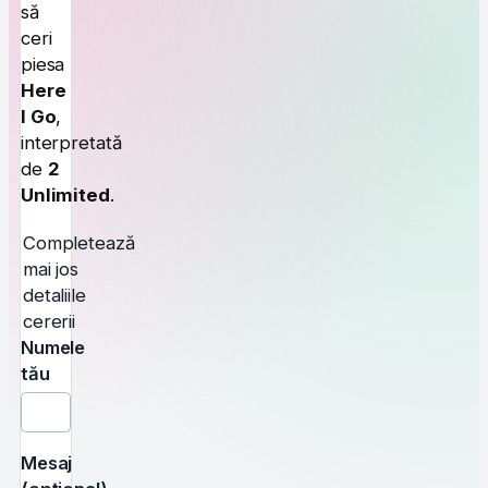
să
ceri
piesa
Here
I Go
,
interpretată
de
2
Unlimited
.
Completează
mai jos
detaliile
cererii
Numele
tău
Mesaj