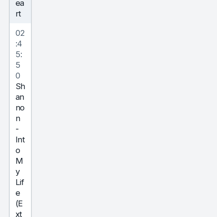
ea
rt
02
:4
5:
5
0
Sh
an
no
n
-
Int
o
M
y
Lif
e
(E
xt