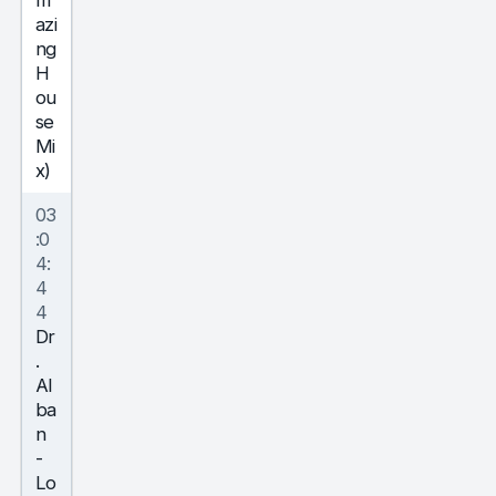
m
azi
ng
H
ou
se
Mi
x)
03
:0
4:
4
4
Dr
.
Al
ba
n
-
Lo