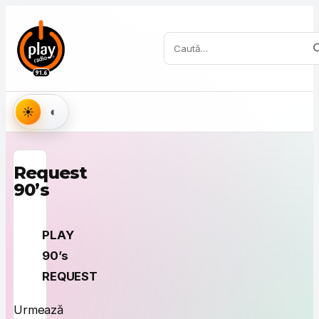
Sari la conținut
Caută:
Aspect
Request
90’s
PLAY
90’s
REQUEST
Urmează