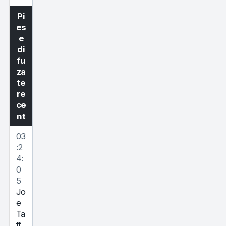
Pi
es
e
di
fu
za
te
re
ce
nt
03
:2
4:
0
5
Jo
e
Ta
ff