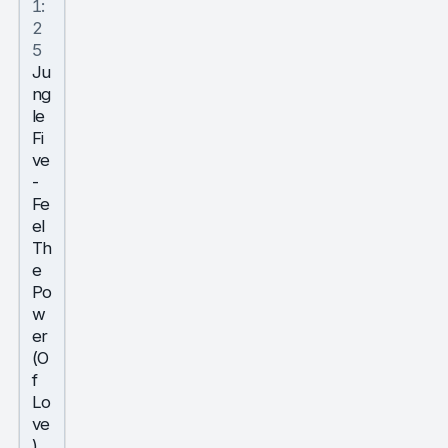
1:
2
5
Ju
ng
le
Fi
ve
-
Fe
el
Th
e
Po
w
er
(O
f
Lo
ve
)