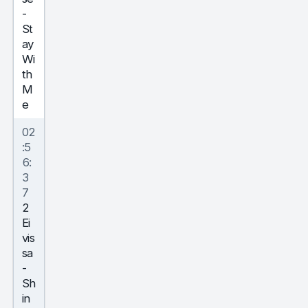
-
St
ay
Wi
th
M
e
02
:5
6:
3
7
2
Ei
vis
sa
-
Sh
in