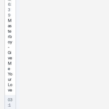
6:
3
9
M
as
te
rb
oy
-
Gi
ve
M
e
Yo
ur
Lo
ve
03
:1