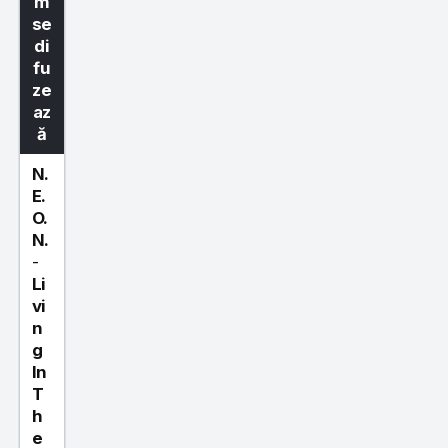
m
se
di
fu
ze
az
ă
N.
E.
O.
N.
-
Li
vi
n
g
In
T
h
e