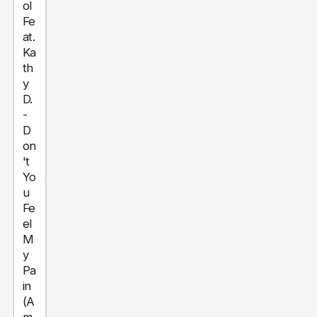
ol
Fe
at.
Ka
th
y
D.
-
D
on
't
Yo
u
Fe
el
M
y
Pa
in
(A