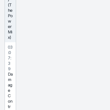
(T
he
Po
w
er
Mi
x)
03
:0
7:
3
9
Da
m
ag
e
C
on
tr