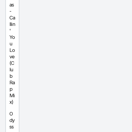
as
-
Ca
llin
'
Yo
u
Lo
ve
(C
lu
b
Ra
p
Mi
x)
O
dy
ss