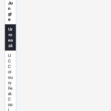
Ju
n
gl
e
Ur
m
ea
ză
U
C
C
ol
ou
rs
Fe
at.
C
oo
l