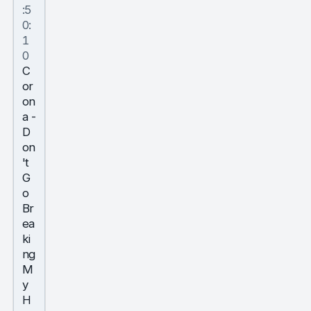
:5
0:
1
0
C
or
on
a
-
D
on
't
G
o
Br
ea
ki
ng
M
y
H