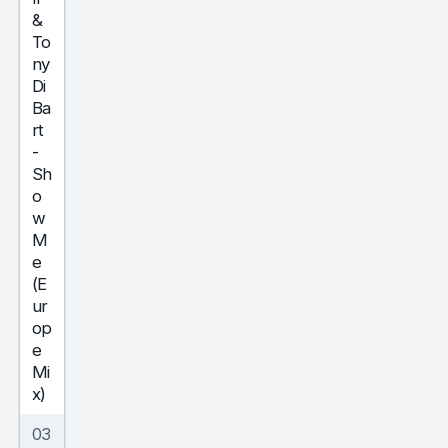
&
To
ny
Di
Ba
rt
-
Sh
o
w
M
e
(E
ur
op
e
Mi
x)
03